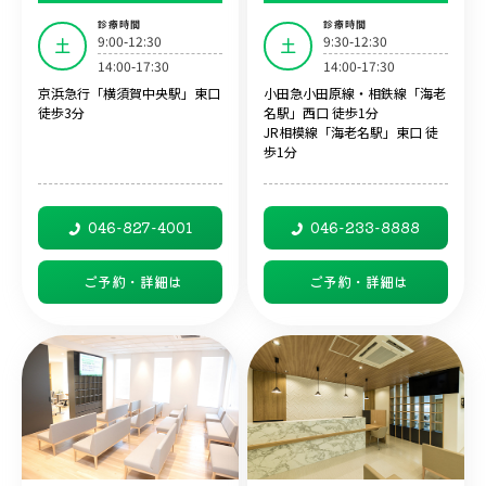
診療時間
診療時間
9:00-12:30
9:30-12:30
土
土
14:00-17:30
14:00-17:30
京浜急行「横須賀中央駅」東口
小田急小田原線・相鉄線「海老
徒歩3分
名駅」西口 徒歩1分
JR相模線「海老名駅」東口 徒
歩1分
046-827-4001
046-233-8888
ご予約・詳細は
ご予約・詳細は