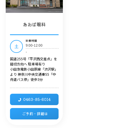
あおば眼科
診療時間
9:00-12:00
土
-
国道255号「平沢西交差点」を
踏切方向へ 駐車場有り
小田急電鉄小田原線「渋沢駅」
より 神奈川中央交通秦55「中
舟道バス停」徒歩3分
0463-85-6014
ご予約・詳細は