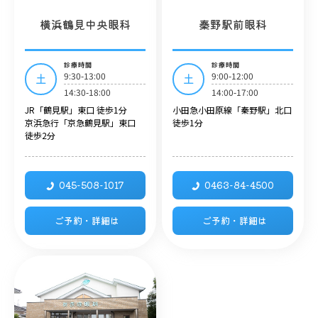
横浜鶴見中央眼科
秦野駅前眼科
診療時間
診療時間
9:30-13:00
9:00-12:00
土
土
14:30-18:00
14:00-17:00
JR「鶴見駅」東口 徒歩1分
小田急小田原線「秦野駅」北口
京浜急行「京急鶴見駅」東口
徒歩1分
徒歩2分
045-508-1017
0463-84-4500
ご予約・詳細は
ご予約・詳細は