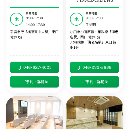
診療時間
診療時間
9:00-12:30
9:30-12:30
木
木
14:00-17:30
手術日
京浜急行「横須賀中央駅」東口
小田急小田原線・相鉄線「海老
徒歩3分
名駅」西口 徒歩1分
JR相模線「海老名駅」東口 徒
歩1分
046-827-4001
046-233-8888
ご予約・詳細は
ご予約・詳細は