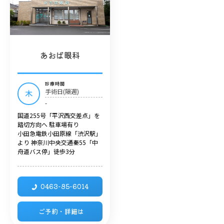
あおば眼科
診療時間
手術日(隔週)
木
-
国道255号「平沢西交差点」を
踏切方向へ 駐車場有り
小田急電鉄小田原線「渋沢駅」
より 神奈川中央交通秦55「中
舟道バス停」徒歩3分
0463-85-6014
ご予約・詳細は