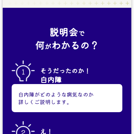
説明会
で
何
わかるの？
が
そうだったのか！
1
白内障
白内障がどのような病気なのか
詳しくご説明します。
え！
2