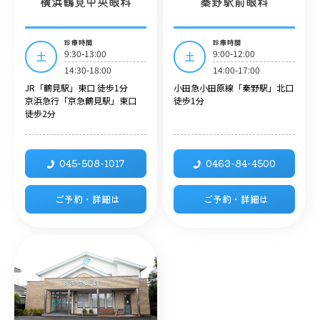
横浜鶴見中央眼科
秦野駅前眼科
診療時間
診療時間
9:30-13:00
9:00-12:00
土
土
14:30-18:00
14:00-17:00
JR「鶴見駅」東口 徒歩1分
小田急小田原線「秦野駅」北口
京浜急行「京急鶴見駅」東口
徒歩1分
徒歩2分
045-508-1017
0463-84-4500
ご予約・詳細は
ご予約・詳細は