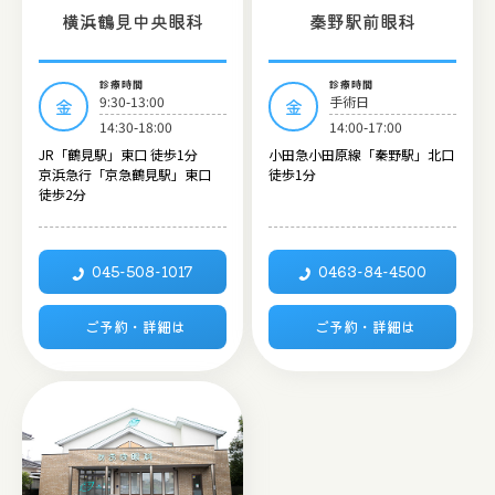
横浜鶴見中央眼科
秦野駅前眼科
診療時間
診療時間
9:30-13:00
手術日
金
金
14:30-18:00
14:00-17:00
JR「鶴見駅」東口 徒歩1分
小田急小田原線「秦野駅」北口
京浜急行「京急鶴見駅」東口
徒歩1分
徒歩2分
045-508-1017
0463-84-4500
ご予約・詳細は
ご予約・詳細は