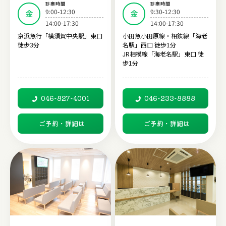
診療時間
診療時間
9:00-12:30
9:30-12:30
金
金
14:00-17:30
14:00-17:30
京浜急行「横須賀中央駅」東口
小田急小田原線・相鉄線「海老
徒歩3分
名駅」西口 徒歩1分
JR相模線「海老名駅」東口 徒
歩1分
046-827-4001
046-233-8888
ご予約・詳細は
ご予約・詳細は