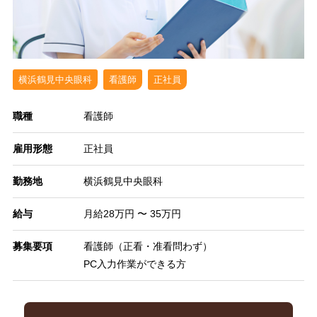
横浜鶴見中央眼科
看護師
正社員
職種
看護師
雇用形態
正社員
勤務地
横浜鶴見中央眼科
給与
月給28万円 〜 35万円
募集要項
看護師（正看・准看問わず）
PC入力作業ができる方