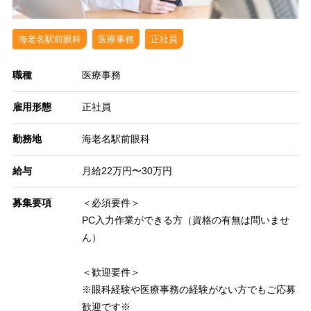
海老名駅前眼科
医療事務
正社員
職種
医療事務
雇用形態
正社員
勤務地
海老名駅前眼科
給与
月給22万円〜30万円
募集要項
＜必須要件＞
PC入力作業ができる方（資格の有無は問いませ
ん）
＜歓迎要件＞
※眼科経験や医療事務の経験がない方でもご応募
歓迎です※