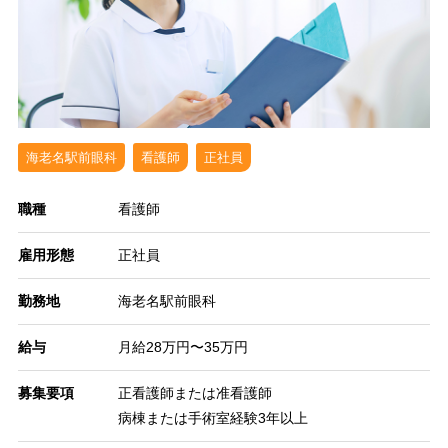
海老名駅前眼科
看護師
正社員
職種
看護師
雇用形態
正社員
勤務地
海老名駅前眼科
給与
月給28万円〜35万円
募集要項
正看護師または准看護師
病棟または手術室経験3年以上