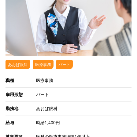
あおば眼科
医療事務
パート
職種
医療事務
雇用形態
パート
勤務地
あおば眼科
給与
時給1,400円
募集要項
医科の医療事務経験1年以上