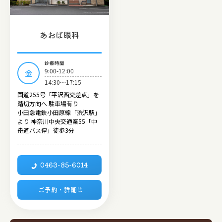
あおば眼科
診療時間
9:00-12:00
金
14:30～17:15
国道255号「平沢西交差点」を
踏切方向へ 駐車場有り
小田急電鉄小田原線「渋沢駅」
より 神奈川中央交通秦55「中
舟道バス停」徒歩3分
0463-85-6014
ご予約・詳細は