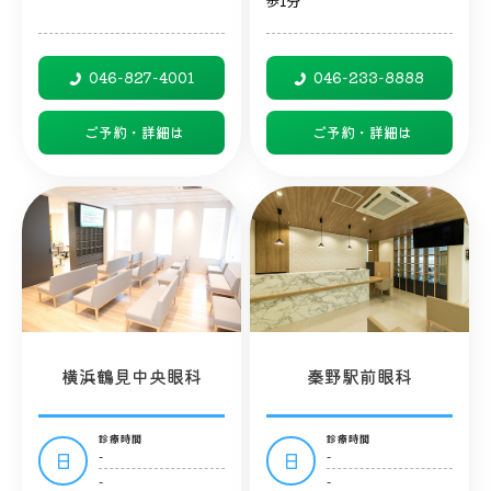
歩1分
046-827-4001
046-233-8888
ご予約・詳細は
ご予約・詳細は
横浜鶴見中央眼科
秦野駅前眼科
診療時間
診療時間
-
-
日
日
-
-