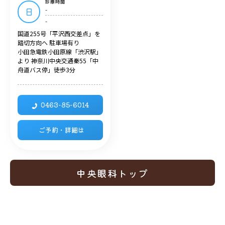
診療時間
-
日
-
国道255号「平沢西交差点」を
踏切方向へ 駐車場有り
小田急電鉄小田原線「渋沢駅」
より 神奈川中央交通秦55「中
舟道バス停」徒歩3分
0463-85-6014
ご予約・詳細は
中央眼科トップ