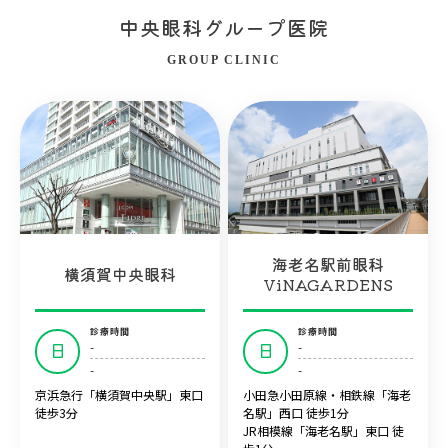
中央眼科グループ医院
GROUP CLINIC
海老名駅前眼科
横須賀中央眼科
ViNAGARDENS
診療時間
診療時間
-
-
日
日
-
-
京浜急行「横須賀中央駅」東口
小田急小田原線・相鉄線「海老
徒歩3分
名駅」西口 徒歩1分
JR相模線「海老名駅」東口 徒