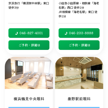
京浜急行「横須賀中央駅」東口
小田急小田原線・相鉄線「海老
徒歩3分
名駅」西口 徒歩1分
JR相模線「海老名駅」東口 徒
歩1分
046-827-4001
046-233-8888
ご予約・詳細は
ご予約・詳細は
横浜鶴見中央眼科
秦野駅前眼科