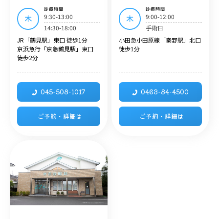
診療時間
診療時間
9:30-13:00
9:00-12:00
木
木
14:30-18:00
手術日
JR「鶴見駅」東口 徒歩1分
小田急小田原線「秦野駅」北口
京浜急行「京急鶴見駅」東口
徒歩1分
徒歩2分
045-508-1017
0463-84-4500
ご予約・詳細は
ご予約・詳細は