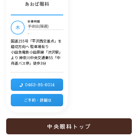
あおば眼科
診療時間
手術日(隔週)
木
-
国道255号「平沢西交差点」を
踏切方向へ 駐車場有り
小田急電鉄小田原線「渋沢駅」
より 神奈川中央交通秦55「中
舟道バス停」徒歩3分
0463-85-6014
ご予約・詳細は
中央眼科トップ