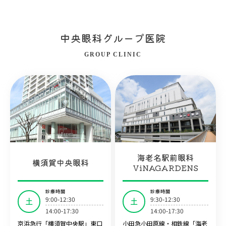
中央眼科グループ医院
GROUP CLINIC
海老名駅前眼科
横須賀中央眼科
ViNAGARDENS
診療時間
診療時間
9:00-12:30
9:30-12:30
土
土
14:00-17:30
14:00-17:30
京浜急行「横須賀中央駅」東口
小田急小田原線・相鉄線「海老