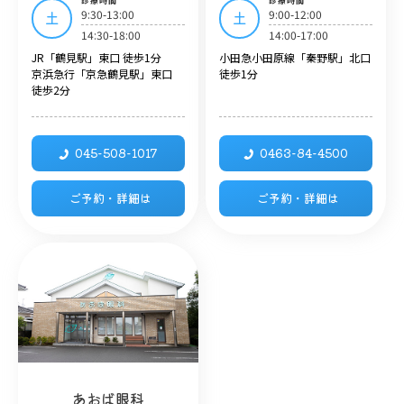
診療時間
診療時間
9:30-13:00
9:00-12:00
土
土
14:30-18:00
14:00-17:00
JR「鶴見駅」東口 徒歩1分
小田急小田原線「秦野駅」北口
京浜急行「京急鶴見駅」東口
徒歩1分
徒歩2分
045-508-1017
0463-84-4500
ご予約・詳細は
ご予約・詳細は
あおば眼科