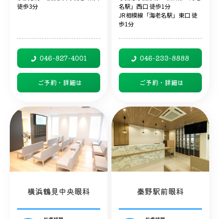
徒歩3分
名駅」西口 徒歩1分
JR相模線「海老名駅」東口 徒
歩1分
046-827-4001
046-233-8888
ご予約・詳細は
ご予約・詳細は
横浜鶴見中央眼科
秦野駅前眼科