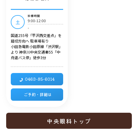
診療時間
9:00-12:00
土
-
国道255号「平沢西交差点」を
踏切方向へ 駐車場有り
小田急電鉄小田原線「渋沢駅」
より 神奈川中央交通秦55「中
舟道バス停」徒歩3分
0463-85-6014
ご予約・詳細は
中央眼科トップ