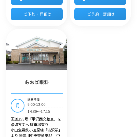
ご予約・詳細は
ご予約・詳細は
あおば眼科
診療時間
9:00-12:00
月
14:30～17:15
国道255号「平沢西交差点」を
踏切方向へ 駐車場有り
小田急電鉄小田原線「渋沢駅」
より 神奈川中央交通秦55「中