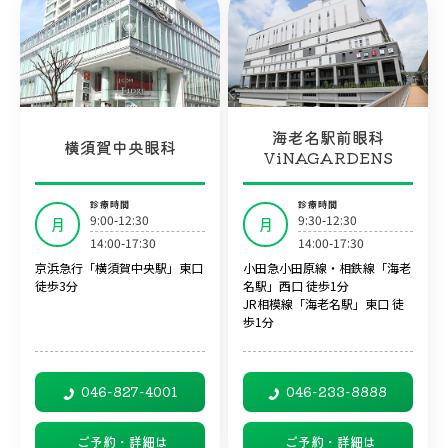
海老名駅前眼科
横須賀中央眼科
ViNAGARDENS
診療時間
診療時間
9:00-12:30
9:30-12:30
月
月
14:00-17:30
14:00-17:30
京浜急行「横須賀中央駅」東口
小田急小田原線・相鉄線「海老
徒歩3分
名駅」西口 徒歩1分
JR相模線「海老名駅」東口 徒
歩1分
046-827-4001
046-233-8888
ご予約・詳細は
ご予約・詳細は