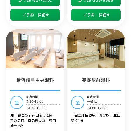
046-827-4001
046-233-8888
ご予約・詳細は
ご予約・詳細は
横浜鶴見中央眼科
秦野駅前眼科
診療時間
診療時間
9:30-13:00
手術日
金
金
14:30-18:00
14:00-17:00
JR「鶴見駅」東口 徒歩1分
小田急小田原線「秦野駅」北口
京浜急行「京急鶴見駅」東口
徒歩1分
徒歩2分