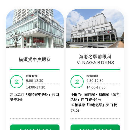
海老名駅前眼科
横須賀中央眼科
ViNAGARDENS
診療時間
診療時間
9:00-12:30
9:30-12:30
金
金
14:00-17:30
14:00-17:30
京浜急行「横須賀中央駅」東口
小田急小田原線・相鉄線「海老
徒歩3分
名駅」西口 徒歩1分
JR相模線「海老名駅」東口 徒
歩1分