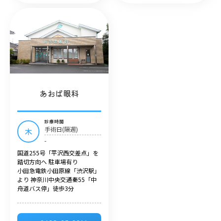
あおば眼科
診療時間
手術日(隔週)
木
-
国道255号「平沢西交差点」を
踏切方向へ 駐車場有り
小田急電鉄小田原線「渋沢駅」
より 神奈川中央交通秦55「中
舟道バス停」徒歩3分