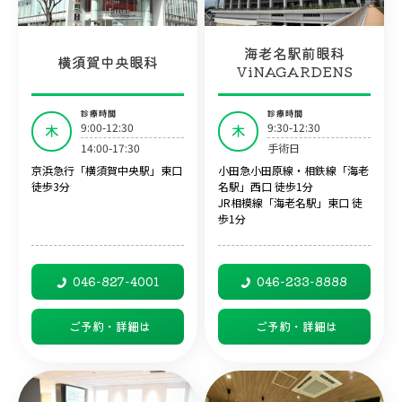
海老名駅前眼科
横須賀中央眼科
ViNAGARDENS
診療時間
診療時間
9:00-12:30
9:30-12:30
木
木
14:00-17:30
手術日
京浜急行「横須賀中央駅」東口
小田急小田原線・相鉄線「海老
徒歩3分
名駅」西口 徒歩1分
JR相模線「海老名駅」東口 徒
歩1分
046-827-4001
046-233-8888
ご予約・詳細は
ご予約・詳細は