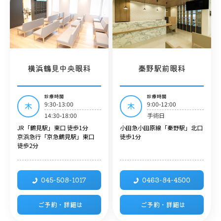
横浜鶴見中央眼科
秦野駅前眼科
診療時間
診療時間
9:30-13:00
9:00-12:00
木
木
14:30-18:00
手術日
JR「鶴見駅」東口 徒歩1分
小田急小田原線「秦野駅」北口
京浜急行「京急鶴見駅」東口
徒歩1分
徒歩2分
045-508-1017
0463-84-4500
ご予約・詳細は
ご予約・詳細は