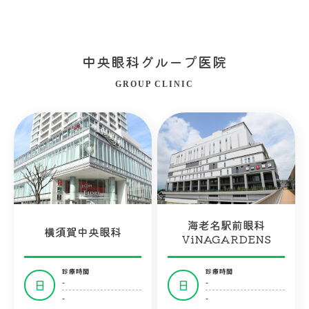
中央眼科グループ医院
GROUP CLINIC
海老名駅前眼科
横須賀中央眼科
ViNAGARDENS
診療時間
診療時間
-
-
日
日
-
-