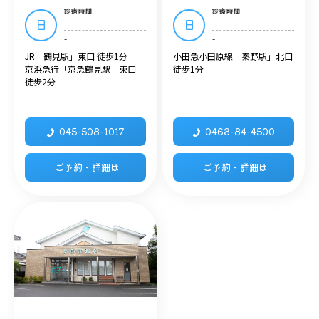
診療時間
診療時間
-
-
日
日
-
-
JR「鶴見駅」東口 徒歩1分
小田急小田原線「秦野駅」北口
京浜急行「京急鶴見駅」東口
徒歩1分
徒歩2分
045-508-1017
0463-84-4500
ご予約・詳細は
ご予約・詳細は