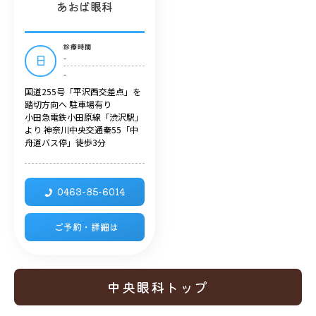
あおば眼科
診療時間
-
日
-
国道255号「平沢西交差点」を
踏切方向へ 駐車場有り
小田急電鉄小田原線「渋沢駅」
より 神奈川中央交通秦55「中
舟道バス停」徒歩3分
0463-85-6014
ご予約・詳細は
中央眼科トップ