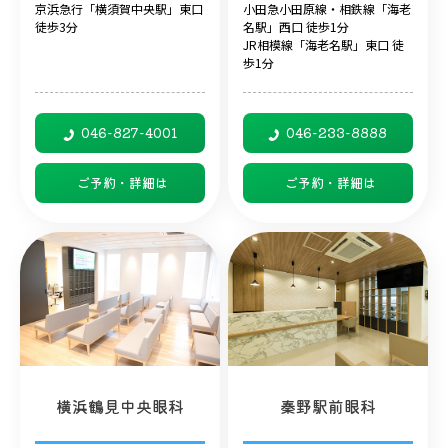
京浜急行「横須賀中央駅」東口
小田急小田原線・相鉄線「海老
徒歩3分
名駅」西口 徒歩1分
JR相模線「海老名駅」東口 徒
歩1分
046-827-4001
046-233-8888
ご予約・詳細は
ご予約・詳細は
横浜鶴見中央眼科
秦野駅前眼科