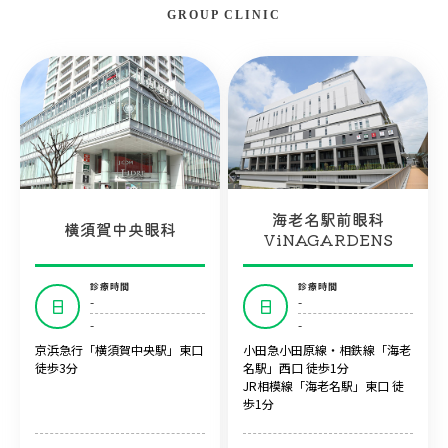
GROUP CLINIC
海老名駅前眼科
横須賀中央眼科
ViNAGARDENS
診療時間
診療時間
-
-
日
日
-
-
京浜急行「横須賀中央駅」東口
小田急小田原線・相鉄線「海老
徒歩3分
名駅」西口 徒歩1分
JR相模線「海老名駅」東口 徒
歩1分