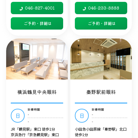
046-827-4001
046-233-8888
ご予約・詳細は
ご予約・詳細は
横浜鶴見中央眼科
秦野駅前眼科
診療時間
診療時間
-
-
日
日
-
-
JR「鶴見駅」東口 徒歩1分
小田急小田原線「秦野駅」北口
京浜急行「京急鶴見駅」東口
徒歩1分