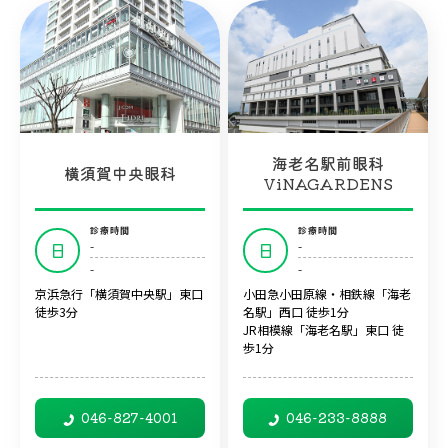
海老名駅前眼科
横須賀中央眼科
ViNAGARDENS
診療時間
診療時間
-
-
日
日
-
-
京浜急行「横須賀中央駅」東口
小田急小田原線・相鉄線「海老
徒歩3分
名駅」西口 徒歩1分
JR相模線「海老名駅」東口 徒
歩1分
046-827-4001
046-233-8888