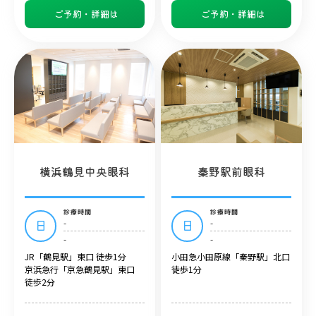
ご予約・詳細は
ご予約・詳細は
横浜鶴見中央眼科
秦野駅前眼科
診療時間
診療時間
-
-
日
日
-
-
JR「鶴見駅」東口 徒歩1分
小田急小田原線「秦野駅」北口
京浜急行「京急鶴見駅」東口
徒歩1分
徒歩2分