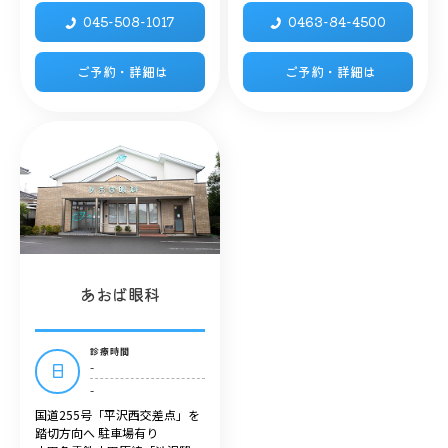
045-508-1017
0463-84-4500
ご予約・詳細は
ご予約・詳細は
あおば眼科
診療時間
-
日
-
国道255号「平沢西交差点」を
踏切方向へ 駐車場有り