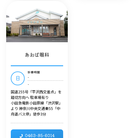
あおば眼科
診療時間
-
日
-
国道255号「平沢西交差点」を
踏切方向へ 駐車場有り
小田急電鉄小田原線「渋沢駅」
より 神奈川中央交通秦55「中
舟道バス停」徒歩3分
0463-85-6014