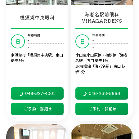
海老名駅前眼科
横須賀中央眼科
ViNAGARDENS
診療時間
診療時間
-
-
日
日
-
-
京浜急行「横須賀中央駅」東口
小田急小田原線・相鉄線「海老
徒歩3分
名駅」西口 徒歩1分
JR相模線「海老名駅」東口 徒
歩1分
046-827-4001
046-233-8888
ご予約・詳細は
ご予約・詳細は