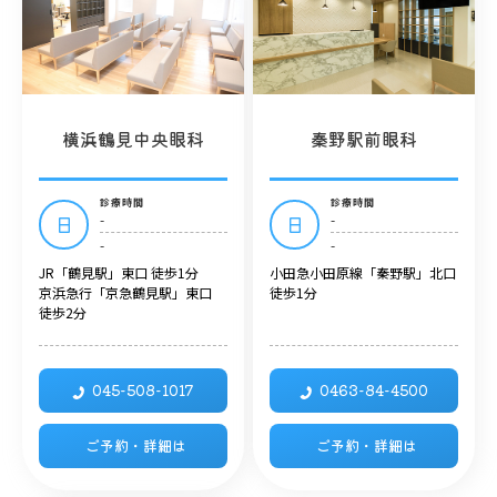
横浜鶴見中央眼科
秦野駅前眼科
診療時間
診療時間
-
-
日
日
-
-
JR「鶴見駅」東口 徒歩1分
小田急小田原線「秦野駅」北口
京浜急行「京急鶴見駅」東口
徒歩1分
徒歩2分
045-508-1017
0463-84-4500
ご予約・詳細は
ご予約・詳細は