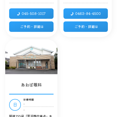
045-508-1017
0463-84-4500
ご予約・詳細は
ご予約・詳細は
あおば眼科
診療時間
-
日
-
国道255号「平沢西交差点」を