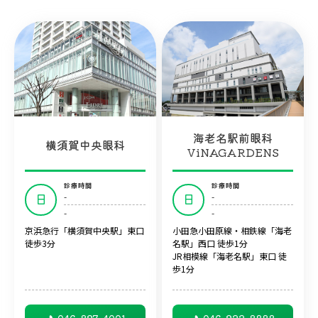
海老名駅前眼科
横須賀中央眼科
ViNAGARDENS
診療時間
診療時間
-
-
日
日
-
-
京浜急行「横須賀中央駅」東口
小田急小田原線・相鉄線「海老
徒歩3分
名駅」西口 徒歩1分
JR相模線「海老名駅」東口 徒
歩1分