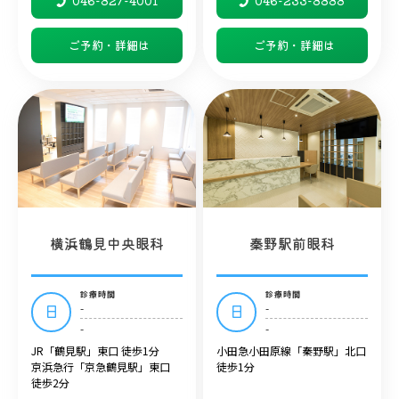
046-827-4001
046-233-8888
ご予約・詳細は
ご予約・詳細は
横浜鶴見中央眼科
秦野駅前眼科
診療時間
診療時間
-
-
日
日
-
-
JR「鶴見駅」東口 徒歩1分
小田急小田原線「秦野駅」北口
京浜急行「京急鶴見駅」東口
徒歩1分
徒歩2分