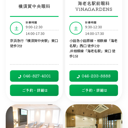
海老名駅前眼科
横須賀中央眼科
ViNAGARDENS
診療時間
診療時間
9:00-12:30
9:30-12:30
土
土
14:00-17:30
14:00-17:30
京浜急行「横須賀中央駅」東口
小田急小田原線・相鉄線「海老
徒歩3分
名駅」西口 徒歩1分
JR相模線「海老名駅」東口 徒
歩1分
046-827-4001
046-233-8888
ご予約・詳細は
ご予約・詳細は