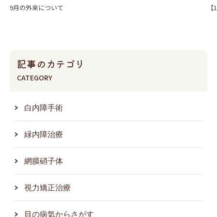
9月の外来について
【1
記事のカテゴリ
CATEGORY
白内障手術
緑内障治療
網膜硝子体
視力矯正治療
目の病気からさがす