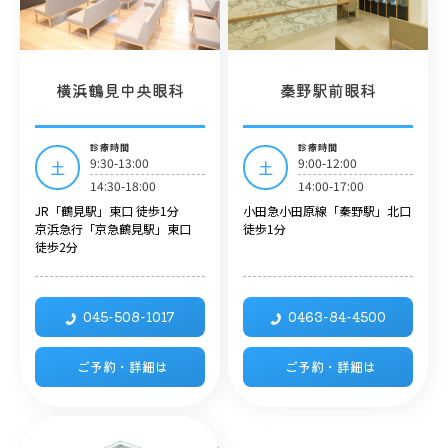
横浜鶴見中央眼科
秦野駅前眼科
診療時間
診療時間
9:30-13:00
9:00-12:00
土
土
14:30-18:00
14:00-17:00
JR「鶴見駅」東口 徒歩1分
小田急小田原線「秦野駅」北口
京浜急行「京急鶴見駅」東口
徒歩1分
徒歩2分
045-508-1017
0463-84-4500
ご予約・詳細は
ご予約・詳細は