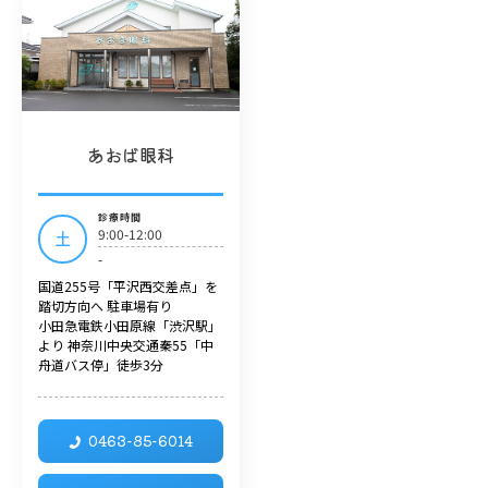
あおば眼科
診療時間
9:00-12:00
土
-
国道255号「平沢西交差点」を
踏切方向へ 駐車場有り
小田急電鉄小田原線「渋沢駅」
より 神奈川中央交通秦55「中
舟道バス停」徒歩3分
0463-85-6014