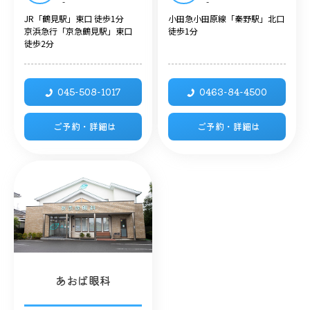
-
-
JR「鶴見駅」東口 徒歩1分
小田急小田原線「秦野駅」北口
京浜急行「京急鶴見駅」東口
徒歩1分
徒歩2分
045-508-1017
0463-84-4500
ご予約・詳細は
ご予約・詳細は
あおば眼科