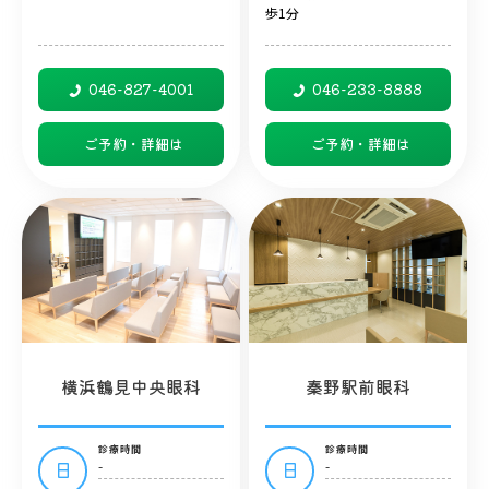
歩1分
046-827-4001
046-233-8888
ご予約・詳細は
ご予約・詳細は
横浜鶴見中央眼科
秦野駅前眼科
診療時間
診療時間
-
-
日
日