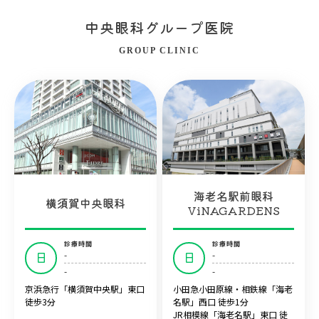
中央眼科グループ医院
GROUP CLINIC
海老名駅前眼科
横須賀中央眼科
ViNAGARDENS
診療時間
診療時間
-
-
日
日
-
-
京浜急行「横須賀中央駅」東口
小田急小田原線・相鉄線「海老
徒歩3分
名駅」西口 徒歩1分
JR相模線「海老名駅」東口 徒