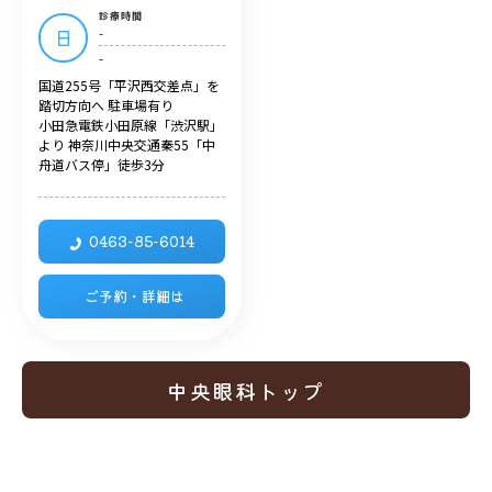
診療時間
-
日
-
国道255号「平沢西交差点」を
踏切方向へ 駐車場有り
小田急電鉄小田原線「渋沢駅」
より 神奈川中央交通秦55「中
舟道バス停」徒歩3分
0463-85-6014
ご予約・詳細は
中央眼科トップ