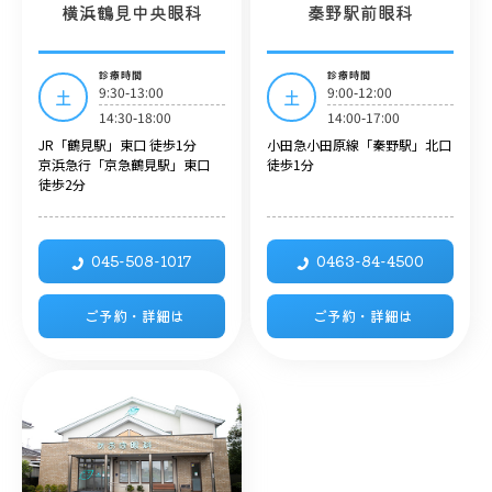
横浜鶴見中央眼科
秦野駅前眼科
診療時間
診療時間
9:30-13:00
9:00-12:00
土
土
14:30-18:00
14:00-17:00
JR「鶴見駅」東口 徒歩1分
小田急小田原線「秦野駅」北口
京浜急行「京急鶴見駅」東口
徒歩1分
徒歩2分
045-508-1017
0463-84-4500
ご予約・詳細は
ご予約・詳細は