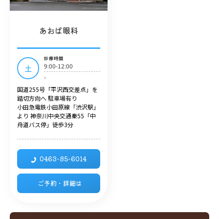
あおば眼科
診療時間
9:00-12:00
土
-
国道255号「平沢西交差点」を
踏切方向へ 駐車場有り
小田急電鉄小田原線「渋沢駅」
より 神奈川中央交通秦55「中
舟道バス停」徒歩3分
0463-85-6014
ご予約・詳細は