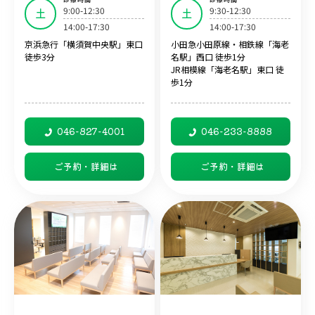
9:00-12:30
9:30-12:30
土
土
14:00-17:30
14:00-17:30
京浜急行「横須賀中央駅」東口
小田急小田原線・相鉄線「海老
徒歩3分
名駅」西口 徒歩1分
JR相模線「海老名駅」東口 徒
歩1分
046-827-4001
046-233-8888
ご予約・詳細は
ご予約・詳細は