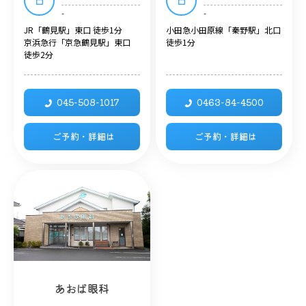
-
-
JR「鶴見駅」東口 徒歩1分
小田急小田原線「秦野駅」北口
京浜急行「京急鶴見駅」東口
徒歩1分
徒歩2分
045-508-1017
0463-84-4500
ご予約・詳細は
ご予約・詳細は
あおば眼科