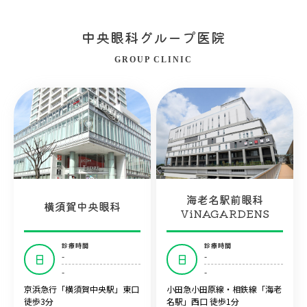
中央眼科グループ医院
GROUP CLINIC
海老名駅前眼科
横須賀中央眼科
ViNAGARDENS
診療時間
診療時間
-
-
日
日
-
-
京浜急行「横須賀中央駅」東口
小田急小田原線・相鉄線「海老
徒歩3分
名駅」西口 徒歩1分