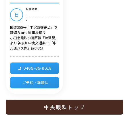
診療時間
-
日
-
国道255号「平沢西交差点」を
踏切方向へ 駐車場有り
小田急電鉄小田原線「渋沢駅」
より 神奈川中央交通秦55「中
舟道バス停」徒歩3分
0463-85-6014
ご予約・詳細は
中央眼科トップ