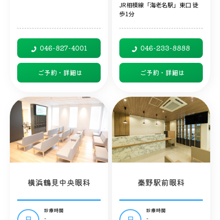
JR相模線「海老名駅」東口 徒
歩1分
046-827-4001
046-233-8888
ご予約・詳細は
ご予約・詳細は
横浜鶴見中央眼科
秦野駅前眼科
診療時間
診療時間
-
-
日
日