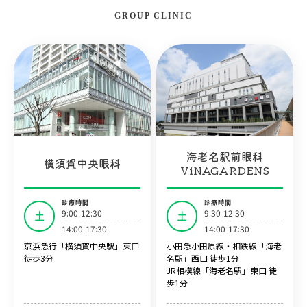
GROUP CLINIC
海老名駅前眼科
横須賀中央眼科
ViNAGARDENS
診療時間
診療時間
9:00-12:30
9:30-12:30
土
土
14:00-17:30
14:00-17:30
京浜急行「横須賀中央駅」東口
小田急小田原線・相鉄線「海老
徒歩3分
名駅」西口 徒歩1分
JR相模線「海老名駅」東口 徒
歩1分