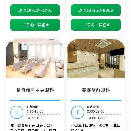
046-827-4001
046-233-8888
ご予約・詳細は
ご予約・詳細は
横浜鶴見中央眼科
秦野駅前眼科
診療時間
診療時間
9:30-13:00
9:00-12:00
土
土
14:30-18:00
14:00-17:00
JR「鶴見駅」東口 徒歩1分
小田急小田原線「秦野駅」北口
京浜急行「京急鶴見駅」東口
徒歩1分