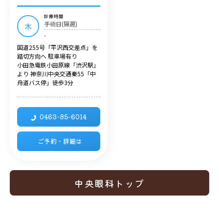
診療時間
手術日(隔週)
木
-
国道255号「平沢西交差点」を
踏切方向へ 駐車場有り
小田急電鉄小田原線「渋沢駅」
より 神奈川中央交通秦55「中
舟道バス停」徒歩3分
0463-85-6014
ご予約・詳細は
中央眼科トップ