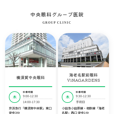
中央眼科グループ医院
GROUP CLINIC
海老名駅前眼科
横須賀中央眼科
ViNAGARDENS
診療時間
診療時間
9:00-12:30
9:30-12:30
木
木
14:00-17:30
手術日
京浜急行「横須賀中央駅」東口
小田急小田原線・相鉄線「海老
徒歩3分
名駅」西口 徒歩1分