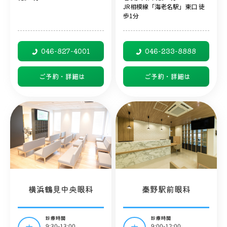
JR相模線「海老名駅」東口 徒
歩1分
046-827-4001
046-233-8888
ご予約・詳細は
ご予約・詳細は
横浜鶴見中央眼科
秦野駅前眼科
診療時間
診療時間
9:30-13:00
9:00-12:00