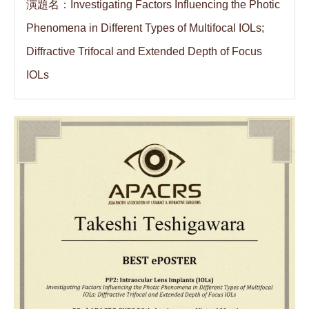
演題名：Investigating Factors Influencing the Photic
Phenomena in Different Types of Multifocal IOLs;
Diffractive Trifocal and Extended Depth of Focus
IOLs