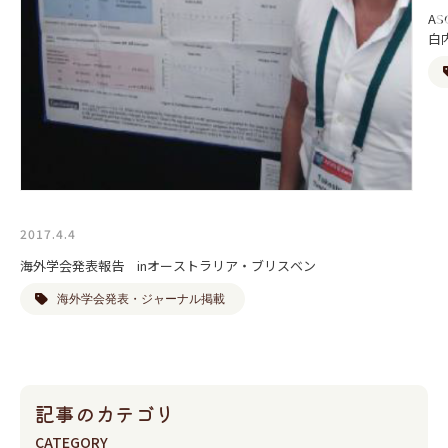
A
白
2017.4.4
海外学会発表報告 inオーストラリア・ブリスベン
海外学会発表・ジャーナル掲載
記事のカテゴリ
CATEGORY