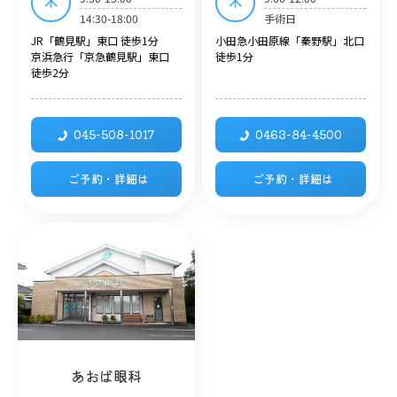
木
木
14:30-18:00
手術日
JR「鶴見駅」東口 徒歩1分
小田急小田原線「秦野駅」北口
京浜急行「京急鶴見駅」東口
徒歩1分
徒歩2分
045-508-1017
0463-84-4500
ご予約・詳細は
ご予約・詳細は
あおば眼科