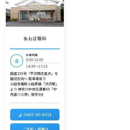
あおば眼科
診療時間
9:00-12:00
金
14:30～17:15
国道255号「平沢西交差点」を
踏切方向へ 駐車場有り
小田急電鉄小田原線「渋沢駅」
より 神奈川中央交通秦55「中
舟道バス停」徒歩3分
0463-85-6014
ご予約・詳細は