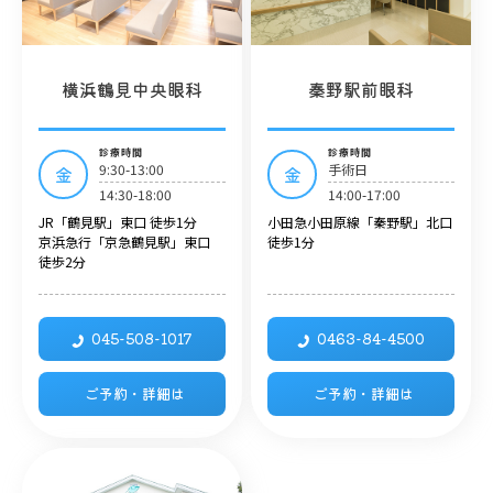
横浜鶴見中央眼科
秦野駅前眼科
診療時間
診療時間
9:30-13:00
手術日
金
金
14:30-18:00
14:00-17:00
JR「鶴見駅」東口 徒歩1分
小田急小田原線「秦野駅」北口
京浜急行「京急鶴見駅」東口
徒歩1分
徒歩2分
045-508-1017
0463-84-4500
ご予約・詳細は
ご予約・詳細は