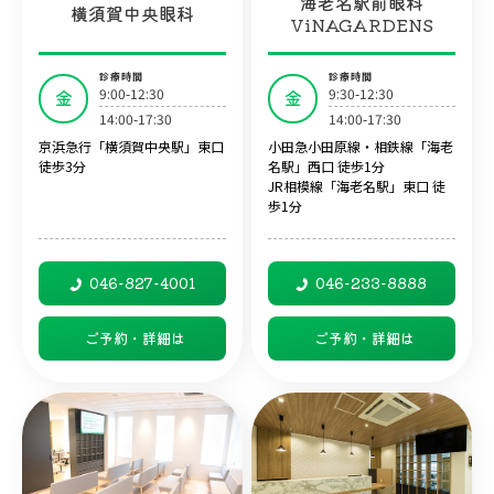
海老名駅前眼科
横須賀中央眼科
ViNAGARDENS
診療時間
診療時間
9:00-12:30
9:30-12:30
金
金
14:00-17:30
14:00-17:30
京浜急行「横須賀中央駅」東口
小田急小田原線・相鉄線「海老
徒歩3分
名駅」西口 徒歩1分
JR相模線「海老名駅」東口 徒
歩1分
046-827-4001
046-233-8888
ご予約・詳細は
ご予約・詳細は