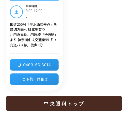
診療時間
9:00-12:00
土
-
国道255号「平沢西交差点」を
踏切方向へ 駐車場有り
小田急電鉄小田原線「渋沢駅」
より 神奈川中央交通秦55「中
舟道バス停」徒歩3分
0463-85-6014
ご予約・詳細は
中央眼科トップ