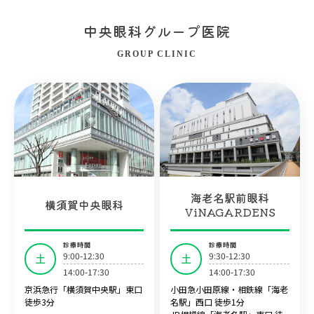
中央眼科グループ医院
GROUP CLINIC
海老名駅前眼科
横須賀中央眼科
ViNAGARDENS
診療時間
診療時間
9:00-12:30
9:30-12:30
土
土
14:00-17:30
14:00-17:30
京浜急行「横須賀中央駅」東口
小田急小田原線・相鉄線「海老
徒歩3分
名駅」西口 徒歩1分