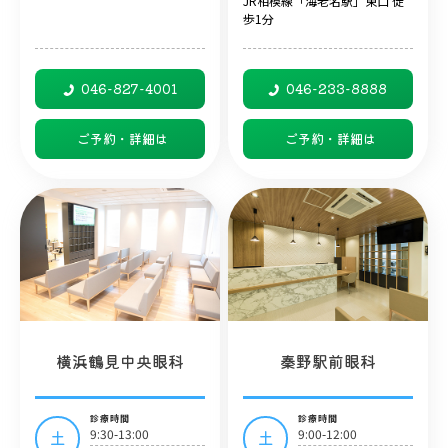
JR相模線「海老名駅」東口 徒
歩1分
046-827-4001
046-233-8888
ご予約・詳細は
ご予約・詳細は
横浜鶴見中央眼科
秦野駅前眼科
診療時間
診療時間
9:30-13:00
9:00-12:00
土
土