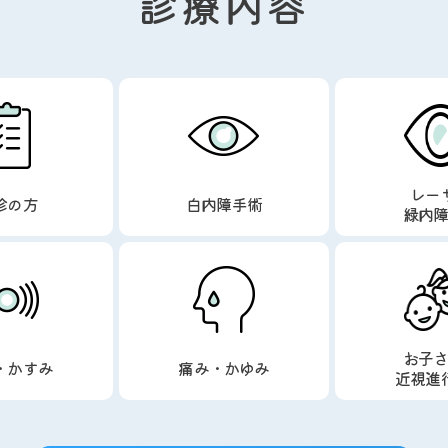
診療内容
レー
診の方
白内障手術
緑内
お子
・かすみ
痛み・かゆみ
近視進