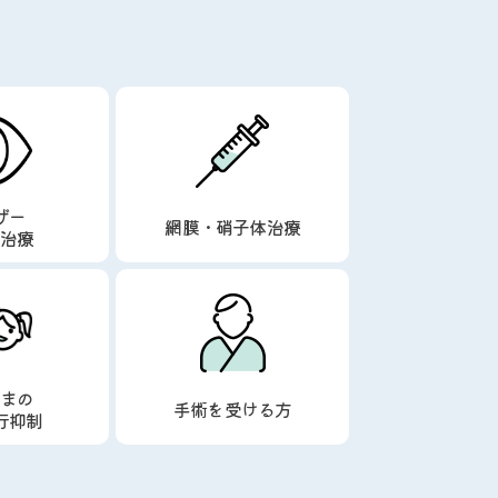
ザー
網膜・硝子体治療
障治療
さまの
手術を受ける方
行抑制