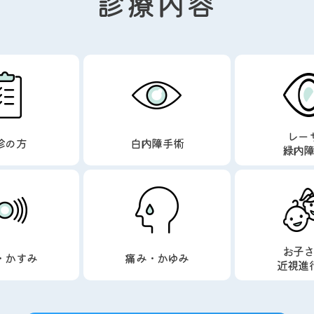
診療内容
レー
診の方
白内障手術
緑内
お子
・かすみ
痛み・かゆみ
近視進