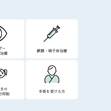
ザー
網膜・硝子体治療
障治療
さまの
手術を受ける方
行抑制