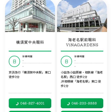
海老名駅前眼科
横須賀中央眼科
ViNAGARDENS
診療時間
診療時間
-
-
日
日
-
-
京浜急行「横須賀中央駅」東口
小田急小田原線・相鉄線「海老
徒歩3分
名駅」西口 徒歩1分
JR相模線「海老名駅」東口 徒
歩1分
046-827-4001
046-233-8888