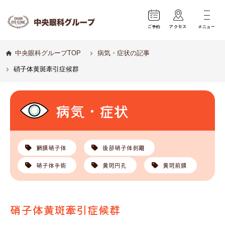
ご予約
アクセス
メニュー
中央眼科グループTOP
病気・症状の記事
硝子体黄斑牽引症候群
病気・症状
網膜硝子体
後部硝子体剥離
硝子体手術
黄斑円孔
黄斑前膜
硝子体黄斑牽引症候群