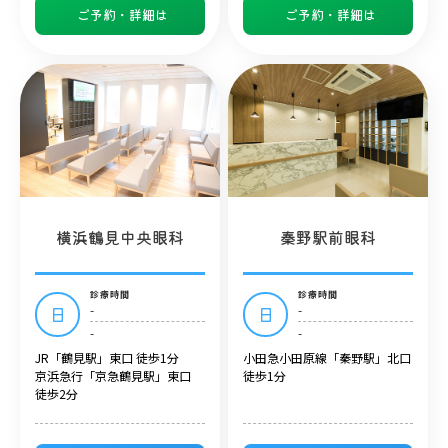
ご予約・詳細は
ご予約・詳細は
横浜鶴見中央眼科
秦野駅前眼科
診療時間
診療時間
-
-
日
日
-
-
JR「鶴見駅」東口 徒歩1分
小田急小田原線「秦野駅」北口
京浜急行「京急鶴見駅」東口
徒歩1分
徒歩2分