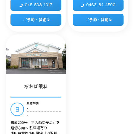
045-508-1017
0463-84-4500
ご予約・詳細は
ご予約・詳細は
あおば眼科
診療時間
-
日
-
国道255号「平沢西交差点」を
踏切方向へ 駐車場有り
小田急電鉄小田原線「渋沢駅」