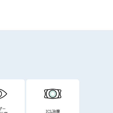
ザー
ICL治療