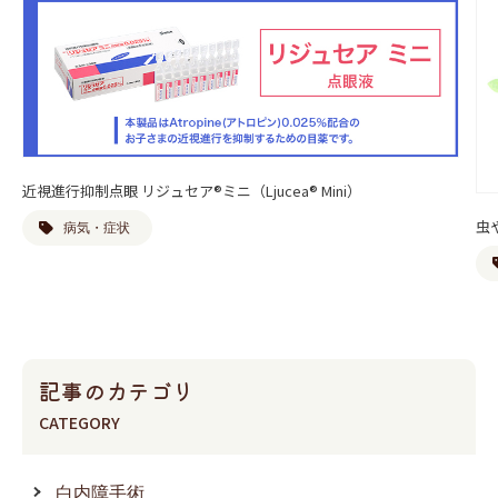
近視進行抑制点眼 リジュセア®ミニ（Ljucea® Mini）
虫
病気・症状
記事のカテゴリ
CATEGORY
白内障手術